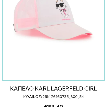
ΚΑΠΕΛΟ KARL LAGERFELD GIRL
ΚΩΔΙΚΟΣ:
26K-26160735_800_54
€53,40