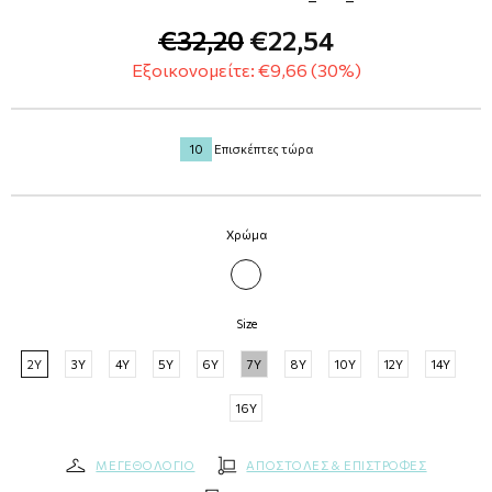
€32,20
€22,54
Εξοικονομείτε: €9,66 (30%)
10
Επισκέπτες τώρα
Χρώμα
ΛΕΥΚΟ
Size
2Y
3Y
4Y
5Y
6Y
7Y
8Y
10Y
12Y
14Y
16Y
ΜΕΓΕΘΟΛΟΓΙΟ
ΑΠΟΣΤΟΛΕΣ & ΕΠΙΣΤΡΟΦΕΣ