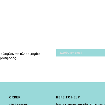
α να λαμβάνετε πληροφορίες
 προσφορές.
ORDER
HERE TO HELP
Έχετε κάποια απορία; Επικοινων
My Account