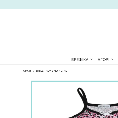
ΒΡΕΦΙΚΆ
ΑΓΌΡΙ
Αρχική
Σετ LE TRONE NOIR GIRL