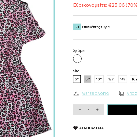
Εξοικονομείτε: €25,06 (70
20
Επισκέπτες τώρα
Χρώμα
ΦΟΥΞΙΑ
Size
6Y
8Y
10Y
12Y
14Y
16
ΜΕΓΕΘΟΛΟΓΙΟ
ΑΠΟΣ
ΑΓΑΠΗΜΕΝΑ