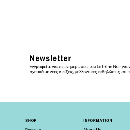
Newsletter
Εγγραφείτε για τις ενημερώσεις του LeTrône Noir γι
σχετικά με νέες αφίξεις, μελλοντικές εκδηλώσεις και
SHOP
INFORMATION
Βρεφικά
About Us