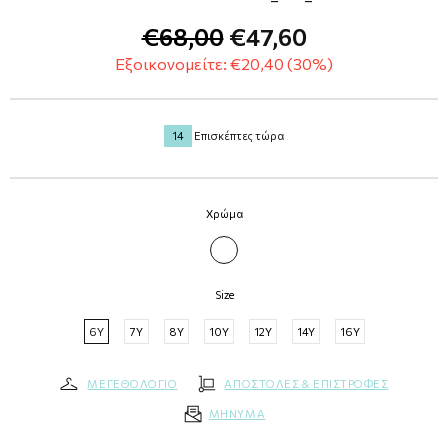
€68,00
€47,60
Εξοικονομείτε: €20,40 (30%)
14
Επισκέπτες τώρα
Χρώμα
ΛΕΥΚΟ
Size
6Y
7Y
8Y
10Y
12Y
14Y
16Y
ΜΕΓΕΘΟΛΟΓΙΟ
ΑΠΟΣΤΟΛΕΣ & ΕΠΙΣΤΡΟΦΕΣ
MΗΝΥMA